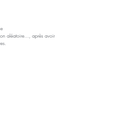
ie 
on aléatoire..., après avoir 
es.