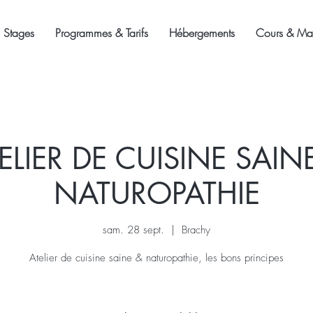
Stages
Programmes & Tarifs
Hébergements
Cours & Mas
ELIER DE CUISINE SAIN
NATUROPATHIE
sam. 28 sept.
  |  
Brachy
Atelier de cuisine saine & naturopathie, les bons principes