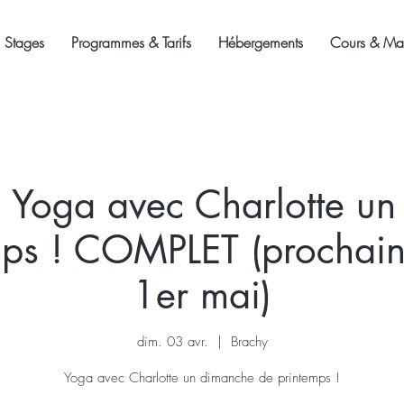
Stages
Programmes & Tarifs
Hébergements
Cours & Mas
 Yoga avec Charlotte u
mps ! COMPLET (prochai
1er mai)
dim. 03 avr.
  |  
Brachy
Yoga avec Charlotte un dimanche de printemps !