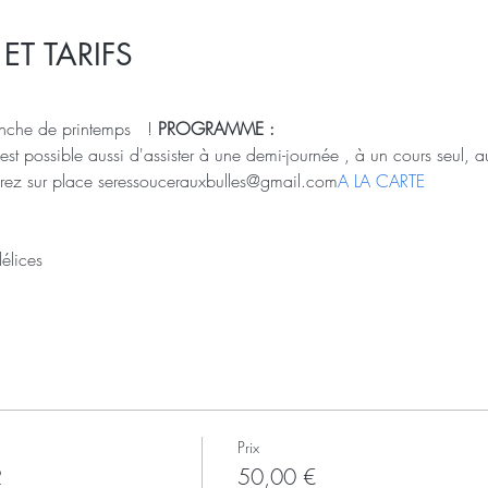
T TARIFS
che de printemps   ! 
PROGRAMME : 
t possible aussi d'assister à une demi-journée , à un cours seul, a
erez sur place seressoucerauxbulles@gmail.com
A LA CARTE
a
délices
Prix
2
50,00 €