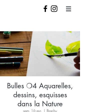
Bulles ❍4 Aquarelles,
dessins, esquisses
dans la Nature
sam. 16 avr.
  |  
Brachy