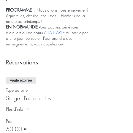
PROGRAMME
: Nous allons nous émerveiller !
Aquarelles, dessins, esquisses , bienfaits de la
nature au printemps !
EN NORMANDIE v
ous pouvez bénéficier
d'ateliers ou de cours
A LA CARTE
ou participer
à une journée seule. Pour prendre des
renseignements, vous appelez au
06.60.74.34.00 ou réservez par mail
seressourcerauxbulles@gmail.com
Réservations
SAMEDI 16 AVRIL:
15h-18h Atelier Aquarelles, dessins,
Vente expirée
esquisses
16h30 Pause goûter
Type de billet
Stage d'aquarelles
h DIMANCHE 17 AVRIL :
Plus d'info
15-18h Atelier Aquarelles, dessis,
esquisses
Prix
16h30 Pause goûter
👉 Nous prenons la responsabilité de
50,00 €