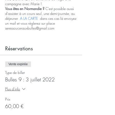
campagne avec Marie !
Vous êtes en Normandie ?
C'est possible aussi
d'assister à un cours seul, une demi-journée, au
déjeuner
A LA CARTE
dans ces cas là envoyez
un mail et vous réglerez sur place
seressoucerauxbulles@gmail.com
Le tarif comprend :
Réservations
4 h de Séances de Yoga
Brunch vitalité et goûter délices
Profitez de votre séjour pour découvrir la
nature qui vous entoure, vous promener
Vente expirée
dans les bois, près de la rivière où un
bateau est également à votre disposition
Type de billet
pour voguer sur les étangs... Le jardin et
Bulles 9 : 3 juillet 2022
son potager vous sont aussi accessibles
pour une balade, un temps libre
Plus d'info
L'accès aux cabanes de lecture (livres
inspirants/spiritualité/philosophie)
Prix
Tout le nécessaire à votre confort est à
60,00 €
votre disposition, des tapis de yoga aux
coussins de méditation, sans oublier les