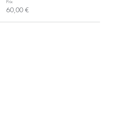
Prix
60,00 €
SUIVRE NOS NOUVEAUTÉS
ENVOYER
BULLES