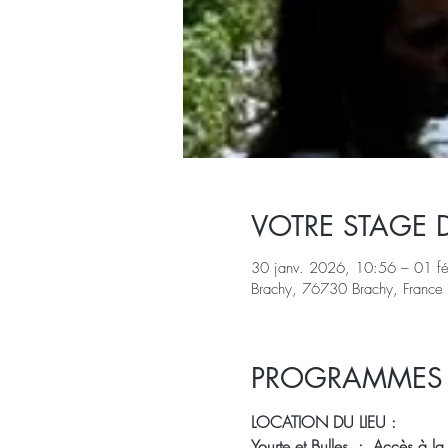
VOTRE STAGE 
30 janv. 2026, 10:56 – 01 f
Brachy, 76730 Brachy, France
PROGRAMMES E
LOCATION DU LIEU :
Yourte et Bulles. :  Accès à 