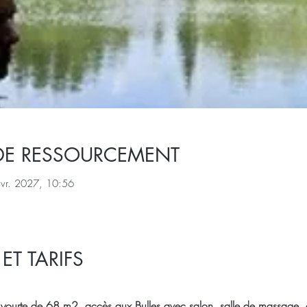
DE RESSOURCEMENT
évr. 2027, 10:56
T TARIFS
la yourte de 68 m2, accès aux Bulles avec salon, salle de massage, 