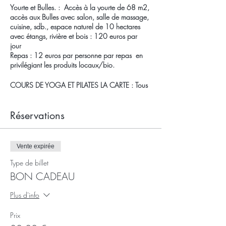
Yourte et Bulles. : Accès à la yourte de 68 m2,
accès aux Bulles avec salon, salle de massage,
cuisine, sdb., espace naturel de 10 hectares
avec étangs, rivière et bois : 120 euros par
jour
Repas : 12 euros par personne par repas en
privilégiant les produits locaux/bio.
COURS DE YOGA ET PILATES LA CARTE : Tous
les jeudi à 18h30 et vendredi à 10h .
17 euros le cours d'1h30 . Carte abonnement
10 cours 160 euros. Matériel fourni (tapis,
Réservations
coussins, plaids)
Vous bénéficiez des pratiques proposées par
nos professionnels sensibles et à votre écoute. A
Vente expirée
régler sur place
https://www.seressourcerauxbulles.fr/ateliers-
Type de billet
a-l-unite
BON CADEAU
MASSAGE quand vous voulez ou
Plus d'info
RESERVATION de VOTRE BULLE DU JEUDI : 80
euros
Prix
Une heure de massage bien-être pour une bulle